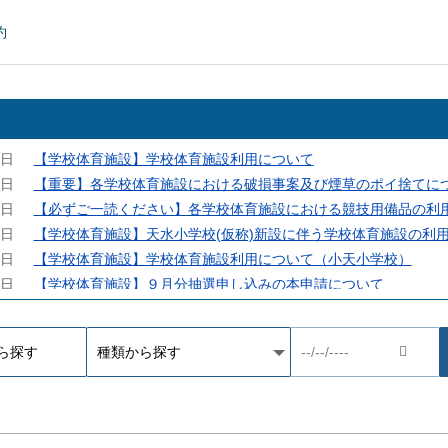
約
9日
【学校体育施設】学校体育施設利用について
5日
【重要】各学校体育施設における破損事案及び煙草のポイ捨てに
9日
【必ずご一読ください】各学校体育施設における競技用備品の利
0日
【学校体育施設】天水小学校(仮称)新設に伴う学校体育施設の利
7日
【学校体育施設】学校体育施設利用について（小天小学校）
6日
【学校体育施設】９月分抽選申し込みの本申請について
3日
【学校体育施設】施設利用後の用具・備品等の整理について
1日
【学校体育施設】大会で使用する場合について
3日
【学校体育施設】予約申請ができない場合について
1日
【学校体育施設】予約システムに関するお問い合わせについて